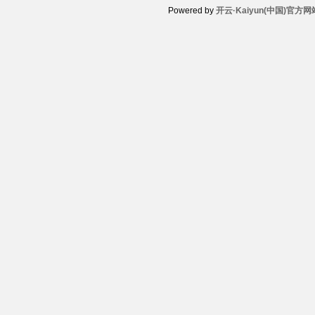
Powered by
开云·Kaiyun(中国)官