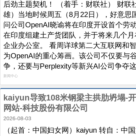
后劲主题契机！ （着手：财联社） 财联社
雄）当地时候周五（8月22日），好意思
问公司OpenAI晓谕将在印度开设首个劳动
在印度组建土产货团队，并于将来几个月
企业办公室。 看周详球第二大互联网和
为OpenAI的重心筹画。该公司不仅要与谷
争，还要与Perplexity等新兴AI公司争夺这
新闻中心
kaiyun导致108米钢梁主拱肋坍塌-开云
网站-科技股份有限公司
2026-08-03
（起首：中国妇女网）kaiyun 转自：中