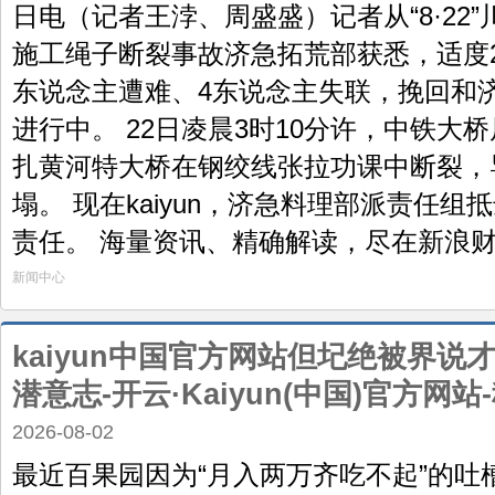
日电（记者王浡、周盛盛）记者从“8·22
施工绳子断裂事故济急拓荒部获悉，适度2
东说念主遭难、4东说念主失联，挽回和
进行中。 22日凌晨3时10分许，中铁大
扎黄河特大桥在钢绞线张拉功课中断裂，导
塌。 现在kaiyun，济急料理部派责任
责任。 海量资讯、精确解读，尽在新浪财经A
新闻中心
kaiyun中国官方网站但圮绝被界
潜意志-开云·Kaiyun(中国)官方网
2026-08-02
最近百果园因为“月入两万齐吃不起”的吐