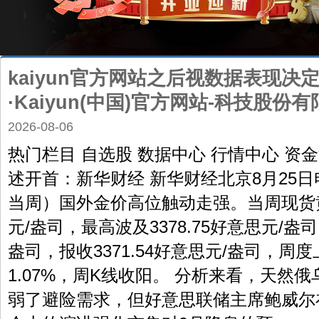
kaiyun官方网站之后视数据表现决
·Kaiyun(中国)官方网站-科技股份
2026-08-06
热门栏目 自选股 数据中心 行情中心 资金
述开首：新华财经 新华财经北京8月25日电
当周）国外金价高位触动走强。当周现货黄金
元/盎司，最高波及3378.75好意思元/盎司
盎司，报收3371.54好意思元/盎司，周度
1.07%，周K线收阳。 分析来看，天然
弱了避险需求，但好意思联储主席鲍威尔